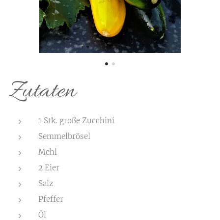
Zutaten
1 Stk. große Zucchini
Semmelbrösel
Mehl
2 Eier
Salz
Pfeffer
Öl